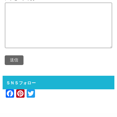
ＳＮＳフォロー
F
Pi
T
a
nt
wi
c
er
tt