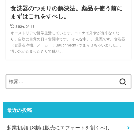
食洗器のつまりの解決法。薬品を使う前に
まずはこれをすべし。
2024.04.15
オーストリアで留学生活しています。コロナで外食が出来なくな
り、自炊に目覚め日々奮闘中です。 そんな中。。 最悪です。食洗器
（食器洗浄機、メーカー：Bauchnecht) つまらせちゃいました。。
汚い水がたまったきりで触り...
検
索:
最近の投稿
起業初期は8割は販売にエフォートを割くべし